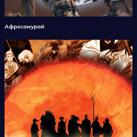
Афросамурай