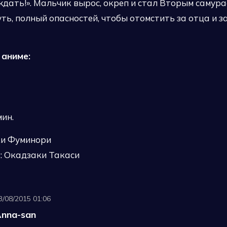
ждать!». Мальчик вырос, окреп и стал Вторым самура
уть, полный опасностей, чтобы отомстить за отца и з
 аниме:
мин.
ки Фуминори
а
: Окадзаки Такаси
3/08/2015 01:06
nna-san