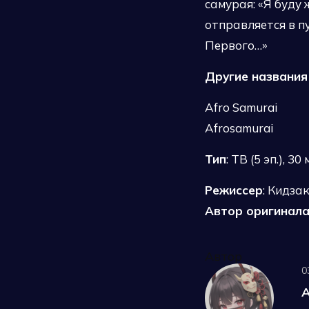
самурая: «Я буду 
отправляется в п
Первого…»
Другие названия
Afro Samurai
Afrosamurai
Тип
: ТВ (5 эп.), 30 
Режиссер
: Кидза
Автор оригинал
Автор
0
A