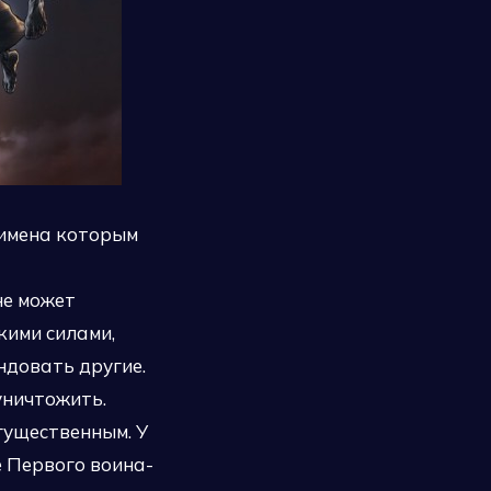
 имена которым
не может
кими силами,
ндовать другие.
уничтожить.
гущественным. У
е Первого воина-