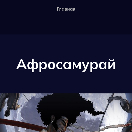
Главная
Афросамурай