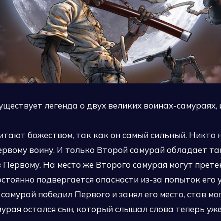
уществует легенда о двух великих воинах-самураях,
итают божеством, так как он самый сильный. Никто 
рвому воину. И только Второй самурай обладает та
 Первому. На место же Второго самурая могут прете
стоянно подвергается опасности из-за попыток его 
амурай победил Первого и занял его место, став мо
урая остался сын, который слышал слова теперь уж