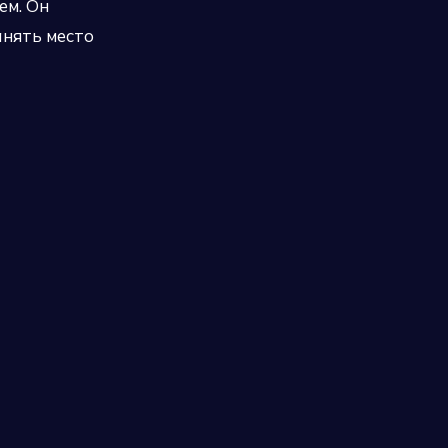
ем. Он
анять место